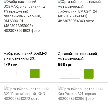
Набір настільний JOBMAX,
Органайзер настільний,
з наповненням (13
металлический,
предметів), пластиковый,
сріблястий, BM.6241-24
179 грн
558 грн
черный, BM.6300-01
(4823078954343)
(4823078951908)