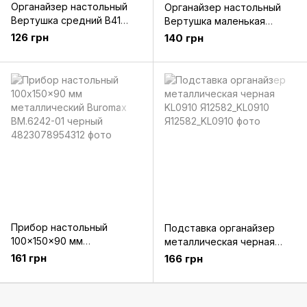
Органайзер настольный
Органайзер настольный
Вертушка средний B41
Вертушка маленькая
черный Кип
светло серый В23 Кип
126 грн
140 грн
Прибор настольный
Подставка органайзер
100x150x90 мм
металлическая черная
металлический Buromax
KL0910 Я12582_KL0910
161 грн
166 грн
ВМ.6242-01 черный