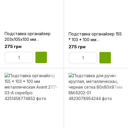
Подставка органайзер
Подставка органайзер 155
203х105х100 мм
* 103 * 100 мм
металлическая Axent 2116-
металлическая Axent 2117-
275 грн
275 грн
01-A черный
01-А черный