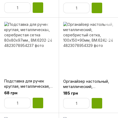
сетка 80х80х95мм.,
серебристая сетка
BM.6201-01
80х80х97мм., BM.6201-24
Подставка для ручек
Органайзер настольный,
круглая, металлическая,
металлический,
серебристая сетка
серебристый сетка,
68 грн
185 грн
80х80х97мм., BM.6202-24
100x150x90мм, BM.6242-24