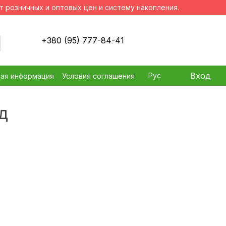
т розничных и оптовых цен и систему накопления.
+380 (95) 777-84-41
Вход
Рус
ная информация
Условия соглашения
д