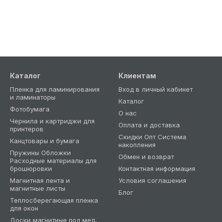
Каталог
Клиентам
Пленка для ламинирования
Вход в личный кабинет
и ламинаторы
Каталог
Фотобумага
О нас
Чернила и картриджи для
Оплата и доставка
принтеров
Скидки Опт Система
Канцтовары и бумага
накопления
Пружины Обложки
Обмен и возврат
Расходные материалы для
брошюровки
Контактная информация
Магнитная лента и
Условия соглашения
магнитные листы
Блог
Теплосберегающая пленка
для окон
Доски магнитные под мел,