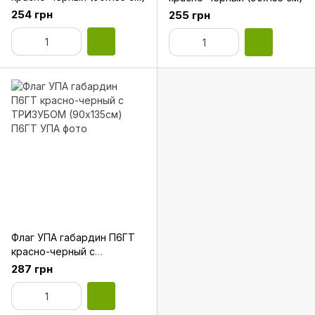
254 грн
255 грн
Флаг УПА габардин П6ГТ
красно-черный с
ТРИЗУБОМ (90х135см)
287 грн