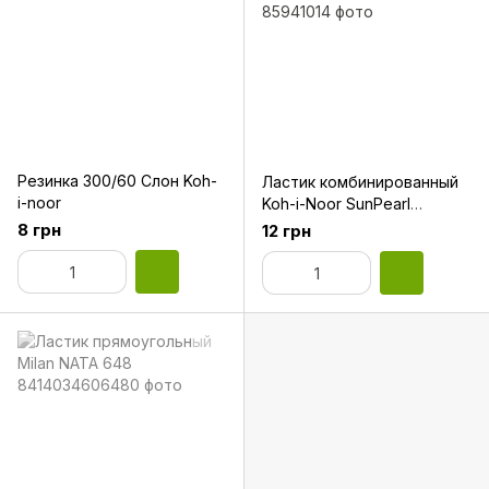
Резинка 300/60 Слон Koh-
Ластик комбинированный
i-noor
Koh-i-Noor SunPearl
6541/60
8 грн
12 грн