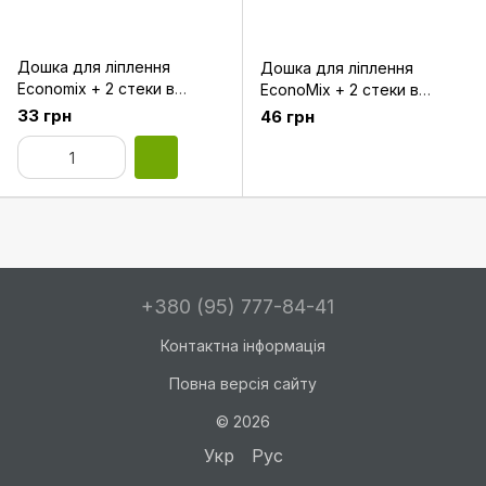
Дошка для ліплення
Дошка для ліплення
Economix + 2 стеки в
EconoMix + 2 стеки в
комплекті 220х150 мм
комплекті 25х16см
33 грн
46 грн
Е81187
+380 (95) 777-84-41
Контактна інформація
Повна версія сайту
© 2026
Укр
Рус