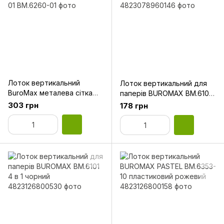
Лоток вертикальний
Лоток вертикальний для
BuroMax металева сітка
паперів BUROMAX BM.6100
чорний Buromax BM.6260-
3 в 1 чорний
303 грн
178 грн
01