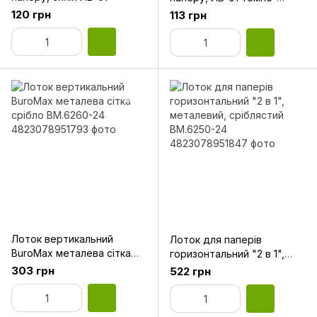
червоний
120 грн
113 грн
Лоток вертикальний
Лоток для паперів
BuroMax металева сітка
горизонтальний "2 в 1",
срібло BM.6260-24
металевий, сріблястий
303 грн
522 грн
BM.6250-24