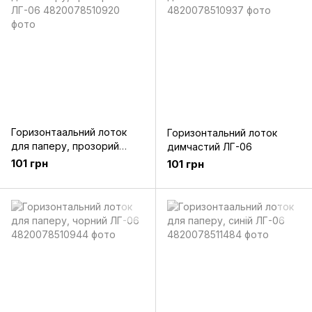
Горизонтаальний лоток
Горизонтальний лоток
для паперу, прозорий
димчастий ЛГ-06
ЛГ-06
101 грн
101 грн