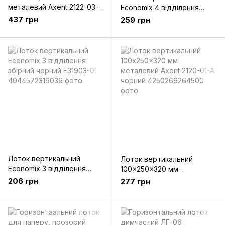
металевий Axent 2122-03-
Economix 4 відділення
A, срібний
збірний чорний Е31902-01
437 грн
259 грн
Лоток вертикальний
Лоток вертикальний
Economix 3 відділення
100x250x320 мм
збірний чорний E31903-01
металевий Axent 2120-01-А
206 грн
277 грн
чорний