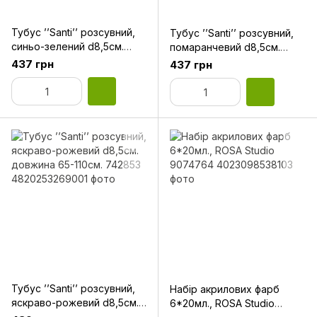
Тубус ’’Santi’’ розсувний,
Тубус ’’Santi’’ розсувний,
cиньо-зелений d8,5см.
помаранчевий d8,5см.
довжина 65-110см. 742855
довжина 65-110см. 742854
437 грн
437 грн
Тубус ’’Santi’’ розсувний,
Набір акрилових фарб
яскраво-рожевий d8,5см.
6*20мл., ROSA Studio
довжина 65-110см. 742853