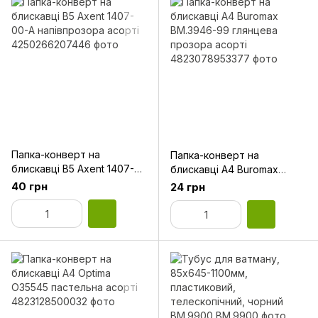
Папка-конверт на
Папка-конверт на
блискавці В5 Axent 1407-
блискавці А4 Buromax
00-A напівпрозора асорті
BM.3946-99 глянцева
40 грн
24 грн
прозора асорті