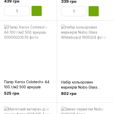
9074764
439 грн
339 грн
Папір Xerox Colotech+ A4
Набір кольорових
100 г/м2 500 аркушів
маркерів Nobo Glass
Whiteboard
525 грн
802 грн