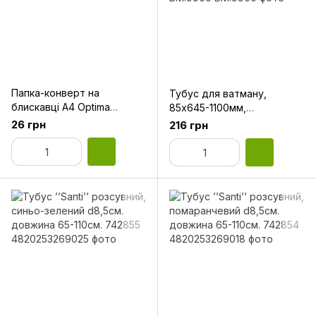
Папка-конверт на
Тубус для ватману,
блискавці А4 Optima
85х645-1100мм,
O35545 пастельна асорті
пластиковий,
26 грн
216 грн
телескопічний, чорний
BM.9900