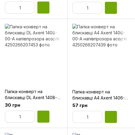
струменевого принтера
E31153-00
Папка-конверт на
Папка-конверт на
блискавці DL Axent 1408-
блискавці А4 Axent 1406-
00-A напівпрозора асорті
00-А напівпрозора асорті
30 грн
57 грн