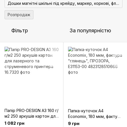
Дошки магнітні шкільні під крейду, маркер, коркові, фліпчарти.
Розпродаж
Фільтр
За популярністю
Папір PRO-DESIGN А3 160 г/
Папка-куточок А4
м2 250 аркушів картон для
Economix, 180 мкм, фактура
лазерного та
"глянець", ПРОЗОРА,
1 082 грн
9 грн