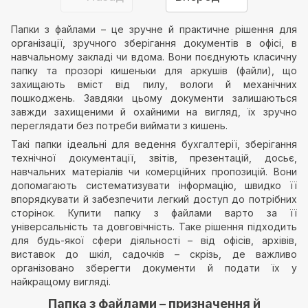
Папки з файлами – це зручне й практичне рішення для
організації, зручного зберігання документів в офісі, в
навчальному закладі чи вдома. Вони поєднують класичну
папку та прозорі кишеньки для аркушів (файли), що
захищають вміст від пилу, вологи й механічних
пошкоджень. Завдяки цьому документи залишаються
завжди захищеними й охайними на вигляд, їх зручно
переглядати без потреби виймати з кишень.
Такі папки ідеальні для ведення бухгалтерії, зберігання
технічної документації, звітів, презентацій, досьє,
навчальних матеріалів чи комерційних пропозицій. Вони
допомагають систематизувати інформацію, швидко її
впорядкувати й забезпечити легкий доступ до потрібних
сторінок. Купити папку з файлами варто за її
універсальність та довговічність. Таке рішення підходить
для будь-якої сфери діяльності – від офісів, архівів,
виставок до шкіл, садочків – скрізь, де важливо
організовано зберегти документи й подати їх у
найкращому вигляді.
Папка з файлами – призначення й