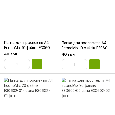
Папка для проспектів А4
Папка для проспектів А4
EconoMix 10 файлів Е30601-
EconoMix 10 файлів Е30601-
05 жовта
10 сіра
40 грн
40 грн