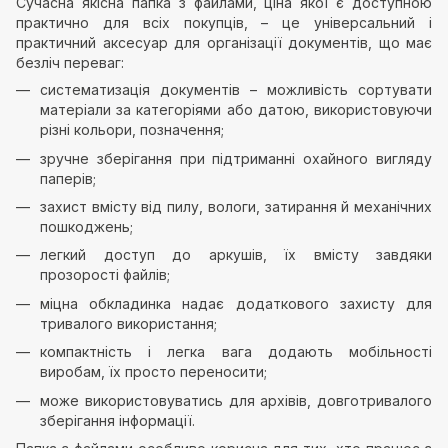
Сучасна якісна папка з файлами, ціна якої є доступною
практично для всіх покупців, – це універсальний і
практичний аксесуар для організації документів, що має
безліч переваг:
систематизація документів – можливість сортувати
матеріали за категоріями або датою, використовуючи
різні кольори, позначення;
зручне зберігання при підтриманні охайного вигляду
паперів;
захист вмісту від пилу, вологи, затирання й механічних
пошкоджень;
легкий доступ до аркушів, їх вмісту завдяки
прозорості файлів;
міцна обкладинка надає додаткового захисту для
тривалого використання;
компактність і легка вага додають мобільності
виробам, їх просто переносити;
може використовуватись для архівів, довготривалого
зберігання інформації.