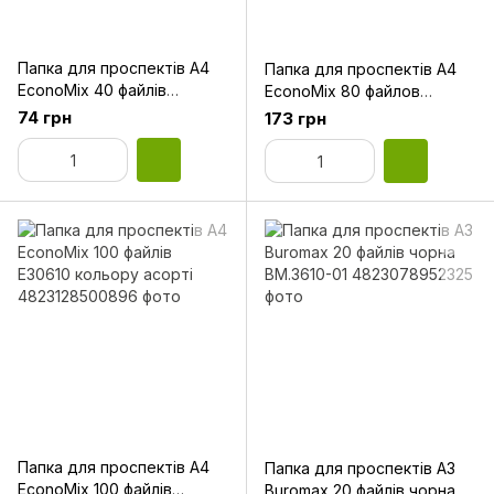
Папка для проспектів А4
Папка для проспектів А4
EconoMix 40 файлів
EconoMix 80 файлов
Е30604-01 чорна
Е30608 кольори асорті
74 грн
173 грн
Папка для проспектів А4
Папка для проспектів А3
EconoMix 100 файлів
Buromax 20 файлів чорна