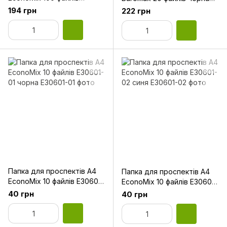
Е30610 кольору асорті
BM.3610-01
194 грн
222 грн
Папка для проспектів А4
Папка для проспектів А4
EconoMix 10 файлів Е30601-
EconoMix 10 файлів Е30601-
01 чорна
02 синя
40 грн
40 грн