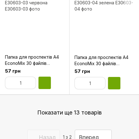
Папка для проспектів А4
Папка для проспектів А4
EconoMix 30 файлів
EconoMix 30 файлів
E30603-03 червона
E30603-04 зелена
57 грн
57 грн
Показати ще 13 товарів
Назад
Вперед
1
з 2