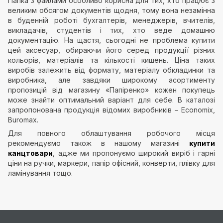
Папка з файлами особливо корисна для тих, хто працює з
великим обсягом документів щодня, тому вона незамінна
в буденній роботі бухгалтерів, менеджерів, вчителів,
викладачів, студентів і тих, хто веде домашню
документацію. На щастя, сьогодні не проблема купити
цей аксесуар, обираючи його серед продукції різних
кольорів, матеріалів та кількості кишень. Ціна таких
виробів залежить від формату, матеріалу обкладинки та
виробника, але завдяки широкому асортименту
пропозицій від магазину «Папіренко» кожен покупець
може знайти оптимальний варіант для себе. В каталозі
запропонована продукція відомих виробників – Economix,
Buromax.
Для повного облаштування робочого місця
рекомендуємо також в нашому магазині
купити
канцтовари
, адже ми пропонуємо широкий виріб і гарні
ціни на ручки, маркери, папір офісний, конверти, плівку для
ламінування тощо.