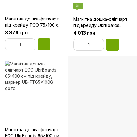
Хіт
Магнітна дошка-фліпчарт
Магнітна дошка-фліпчарт
під крейду ТСО 75x100 см
під крейду UkrBoards
двостороння
65x100 см на підставці
3 876 грн
4 013 грн
Магнітна дошка-фліпчарт
ECO UkrBoards 65x100 см