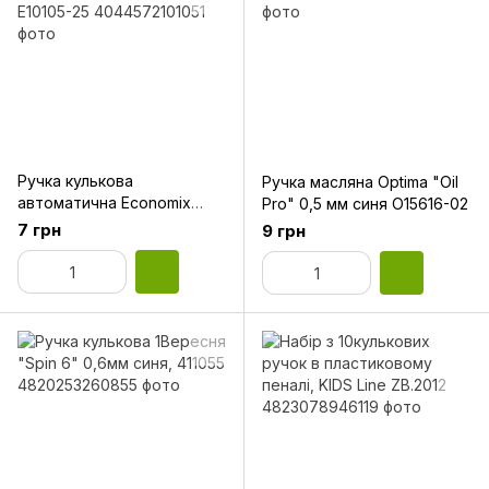
Ручка кулькова
Ручка масляна Optima "Oil
автоматична Economix
Pro" 0,5 мм синя O15616-02
VENERA 0,5 мм, синя
7 грн
9 грн
E10105-25