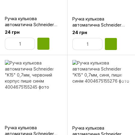
Ручка кулькова
Ручка кулькова
автоматична Schneider
автоматична Schneider
"K15" 0,7мм, чорний
"K15" 0,7мм, чорний
24 грн
24 грн
корпус, чорне чорнило
корпус, чорнила синього
кольору
Ручка кулькова
Ручка кулькова
автоматична Schneider
автоматична Schneider