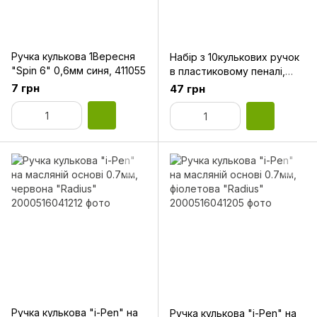
Ручка кулькова 1Вересня
Набір з 10кулькових ручок
"Spin 6" 0,6мм синя, 411055
в пластиковому пеналі,
KIDS Line ZB.2012
7 грн
47 грн
Ручка кулькова "i-Pen" на
Ручка кулькова "i-Pen" на