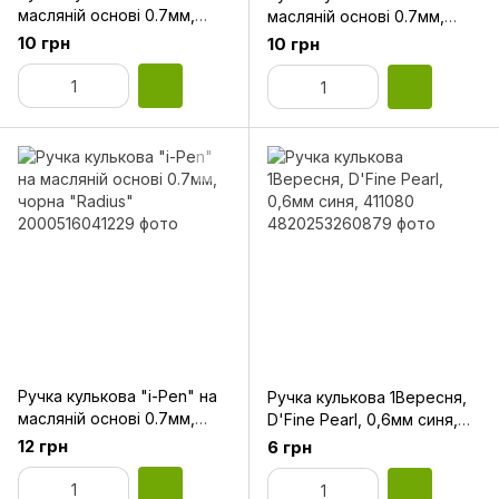
масляній основі 0.7мм,
масляній основі 0.7мм,
червона "Radius"
фіолетова "Radius"
10 грн
10 грн
Ручка кулькова "i-Pen" на
Ручка кулькова 1Вересня,
масляній основі 0.7мм,
D'Fine Pearl, 0,6мм синя,
чорна "Radius"
411080
12 грн
6 грн