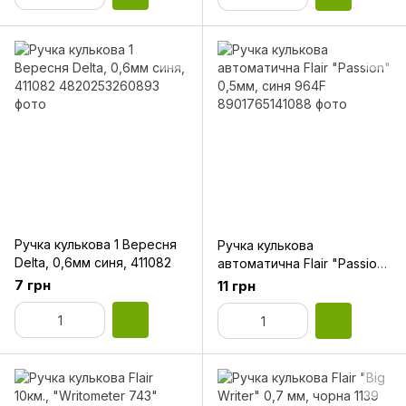
Ручка кулькова 1 Вересня
Ручка кулькова
Delta, 0,6мм синя, 411082
автоматична Flair "Passion"
0,5мм, синя 964F
7 грн
11 грн