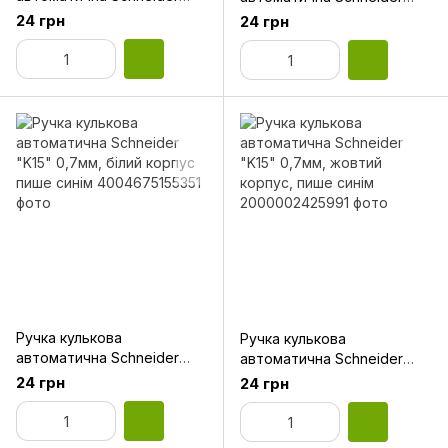
"K15" 0,7мм, червоний
"K15" 0,7мм, синя, пише
24 грн
24 грн
корпус пише синім
синім
Ручка кулькова
Ручка кулькова
автоматична Schneider
автоматична Schneider
"K15" 0,7мм, білий корпус
"K15" 0,7мм, жовтий
24 грн
24 грн
пише синім
корпус, пише синім