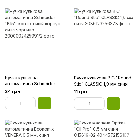
Ручка кулькова
Ручка кулькова BIC "Round
автоматична Schneider
Stic" CLASSIC 1,0 мм синя
"K15" жовто-синій корпус
24 грн
11 грн
синє чорнило