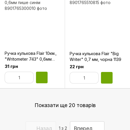
Ручка кулькова Flair 10км.,
Ручка кулькова Flair "Big
"Writometer 743" 0,6мм
Writer" 0,7 мм, чорна 1139
пише синім
31 грн
22 грн
Показати ще 20 товарів
Назад
Вперед
1
з 2